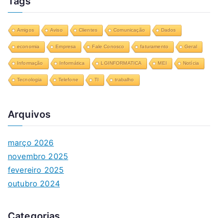
Tags
Amigos
Aviso
Clientes
Comunicação
Dados
economia
Empresa
Fale Conosco
faturamento
Geral
Informação
Informática
LGINFORMATICA
MEI
Notícia
Tecnologia
Telefone
TI
trabalho
Arquivos
março 2026
novembro 2025
fevereiro 2025
outubro 2024
Categorias