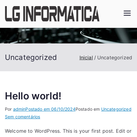
Pular
para
o
conteúdo
Uncategorized
Inicial
Uncategorized
Hello world!
Por
admin
Postado em
06/10/2024
Postado em
Uncategorized
em
Sem comentários
Hello
Welcome to WordPress. This is your first post. Edit or
world!