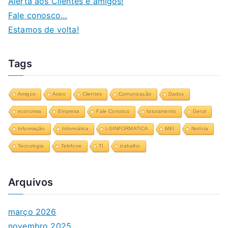
Alerta aos Clientes e amigos!
Fale conosco…
Estamos de volta!
Tags
Amigos
Aviso
Clientes
Comunicação
Dados
economia
Empresa
Fale Conosco
faturamento
Geral
Informação
Informática
LGINFORMATICA
MEI
Notícia
Tecnologia
Telefone
TI
trabalho
Arquivos
março 2026
novembro 2025