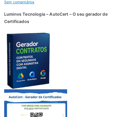
em
Sem comentários
Luminvs
Luminvs Tecnologia – AutoCert – O seu gerador de
Tecnologia
Certificados
–
AutoCert
–
O
seu
gerador
de
Certificados